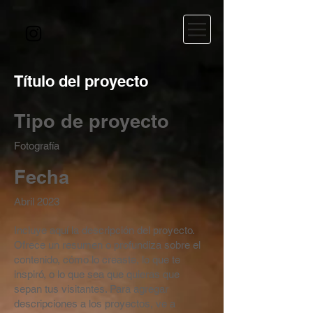
Título del proyecto
Tipo de proyecto
Fotografía
Fecha
Abril 2023
Incluye aquí la descripción del proyecto.
Ofrece un resumen o profundiza sobre el
contenido, cómo lo creaste, lo que te
inspiró, o lo que sea que quieras que
sepan tus visitantes. Para agregar
descripciones a los proyectos, ve a