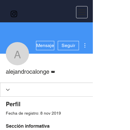
Más acciones
Mensaje
Seguir
alejandrocalonge
Administrador
alejandrocalonge
Perfil
Fecha de registro: 8 nov 2019
Sección informativa